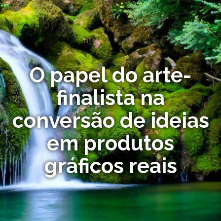
O papel do arte-
finalista na
conversão de ideias
em produtos
gráficos reais